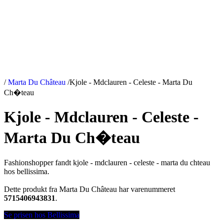
/
Marta Du Château
/
Kjole - Mdclauren - Celeste - Marta Du
Ch�teau
Kjole - Mdclauren - Celeste -
Marta Du Ch�teau
Fashionshopper fandt kjole - mdclauren - celeste - marta du chteau
hos bellissima.
Dette produkt fra Marta Du Château har varenummeret
5715406943831
.
Se prisen hos Bellissima