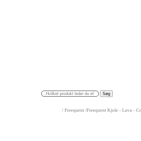
Søg
/
Freequent
/
Freequent Kjole - Lava - C