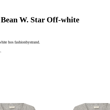
 Bean W. Star Off-white
white hos fashionbystrand.
3
.