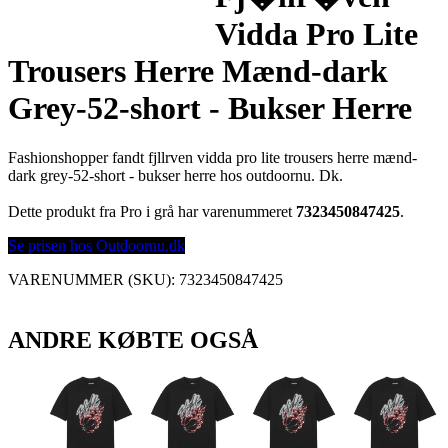
Vidda Pro Lite
Trousers Herre Mænd-dark
Grey-52-short - Bukser Herre
Fashionshopper fandt fjllrven vidda pro lite trousers herre mænd-
dark grey-52-short - bukser herre hos outdoornu. Dk.
Dette produkt fra Pro i grå har varenummeret
7323450847425
.
Se prisen hos Outdoornu.dk
VARENUMMER (SKU):
7323450847425
ANDRE KØBTE OGSÅ