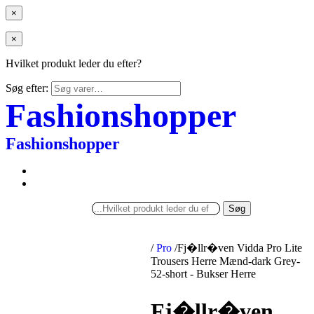
×
×
Hvilket produkt leder du efter?
Søg efter:
Fashionshopper
Fashionshopper
Søg
/
Pro
/
Fj�llr�ven Vidda Pro Lite
Trousers Herre Mænd-dark Grey-
52-short - Bukser Herre
Fj�llr�ven